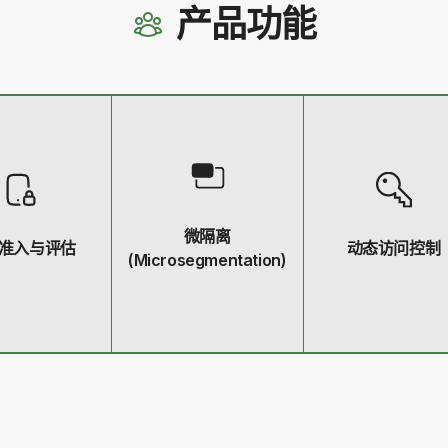
产品功能
微隔离
准入与评估
动态访问控制
(Microsegmentation)
网络的设备进行
基于用户身份、设
基于应用和数据进行细粒
估和状态检测，
态、应用敏感度、
度的网络隔离，限制攻击
备符合安全基线
上下文等多维度信
者在网络内部的横向移
要求。
动态授予最小权限
动。
问。