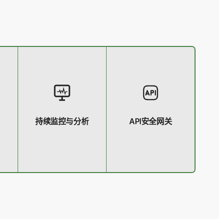
持续监控与分析
API安全网关
备状
对所有访问请求和用户
保护API接口免受恶意攻
环境
行为进行持续监控和分
击和未授权访问，确保
息，
析，实时检测异常活动
应用间安全通信。
访
和潜在威胁。