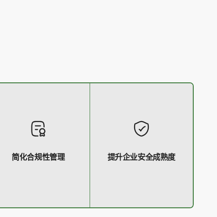
简化合规性管理
提升企业安全成熟度
帮助企业满足各类数据安全
引领企业向更先进、更主动
和隐私保护法规对访问控制
的安全架构演进，适应不断
的要求。
变化的安全挑战。