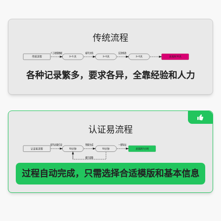
传统流程
人工收集数据
编写文档
反复修改
传统流程
3~5 天
3~5天
3~5天
总耗时15天
各种记录繁多，要求各异，全靠经验和人力
认证易流程
填写必要信息
智能生成
一键导出
认证易流程
10分钟
10分钟
总耗时1小时
细节调整
过程自动完成，只需选择合适模版和基本信息